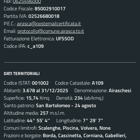
Fax:
0625496000
Codice Fiscale:
85002910017
Partita IVA:
02526680018
P.E.C.:
airasca@postemailcertificata.it
Email:
protocollo@comune.airasca.to.it
Fatturazione Elettronica:
UFS5OD
Codice IPA:
c_a109
DATI TERRITORIALI
Codice ISTAT:
001002
Codice Catastale:
A109
Abitanti:
3.678 al 31/12/2025
Denominazione:
Airaschesi
Superficie:
15,74
Kmq. Densità:
234
(ab/kmq.)
Santo patrono:
San Bartolomeo - 24 agosto
Altitudine media:
257
m.s.l.m.
Latitudine:
44° 55' 4''
Longitudine:
7° 29' 7''
Comuni limitrofi:
Scalenghe, Piscina, Volvera, None
Frazioni e borgate:
Borda, Cascinetta, Corniana, Gabellieri,