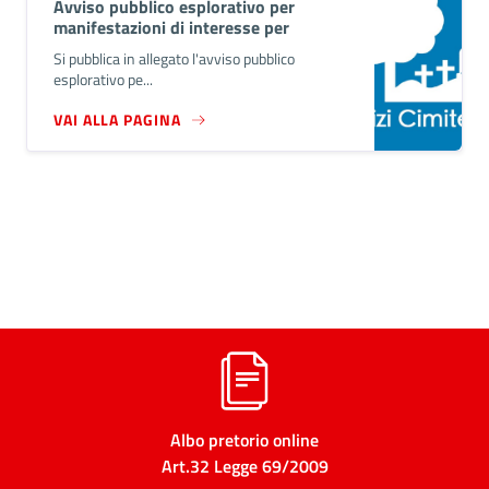
Avviso pubblico esplorativo per
manifestazioni di interesse per
l'affidamento dei servizi cimiteriali per il
Si pubblica in allegato l'avviso pubblico
tr...
esplorativo pe...
VAI ALLA PAGINA
Albo pretorio online
Art.32 Legge 69/2009