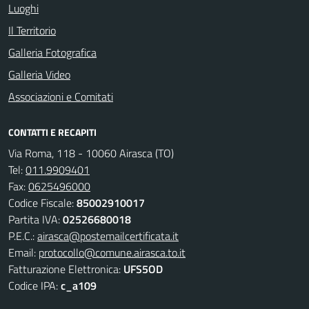
Luoghi
Il Territorio
Galleria Fotografica
Galleria Video
Associazioni e Comitati
CONTATTI E RECAPITI
Via Roma, 118 - 10060 Airasca (TO)
Tel:
011.9909401
Fax:
0625496000
Codice Fiscale:
85002910017
Partita IVA:
02526680018
P.E.C.:
airasca@postemailcertificata.it
Email:
protocollo@comune.airasca.to.it
Fatturazione Elettronica:
UFS5OD
Codice IPA:
c_a109