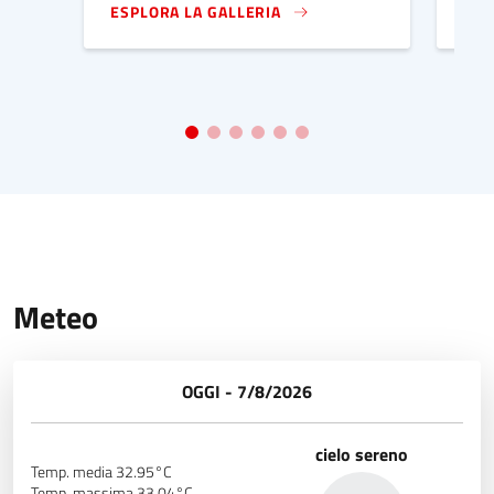
ESPLORA LA GALLERIA
ESP
IMMAGINE DI COPERTINA
IMM
Meteo
OGGI - 7/8/2026
cielo sereno
Temp. media 32.95°C
Temp. massima 33.04°C