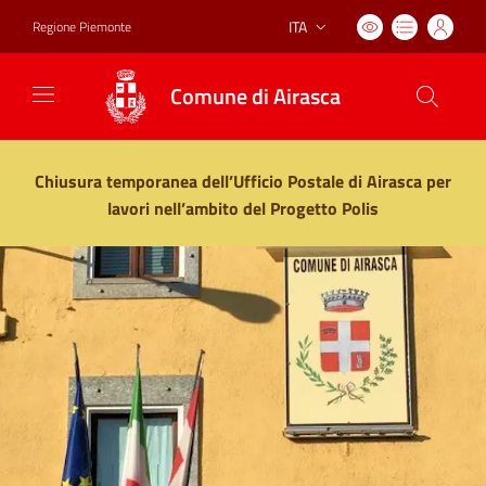
ITA
Regione Piemonte
Lingua attiva:
Comune di Airasca
Vai ai contenuti
Vai al footer
Chiusura temporanea dell’Ufficio Postale di Airasca per
lavori nell’ambito del Progetto Polis