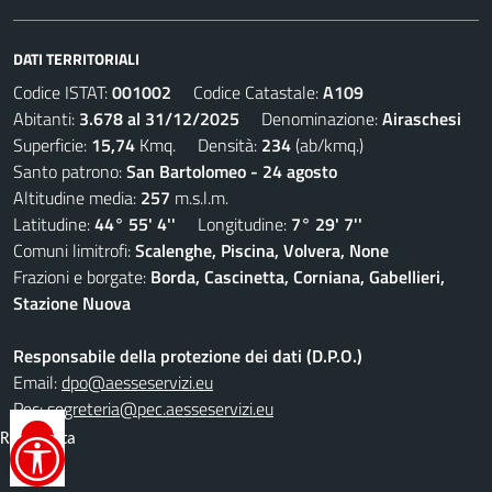
DATI TERRITORIALI
Codice ISTAT:
001002
Codice Catastale:
A109
Abitanti:
3.678 al 31/12/2025
Denominazione:
Airaschesi
Superficie:
15,74
Kmq. Densità:
234
(ab/kmq.)
Santo patrono:
San Bartolomeo - 24 agosto
Altitudine media:
257
m.s.l.m.
Latitudine:
44° 55' 4''
Longitudine:
7° 29' 7''
Comuni limitrofi:
Scalenghe, Piscina, Volvera, None
Frazioni e borgate:
Borda, Cascinetta, Corniana, Gabellieri,
Stazione Nuova
Responsabile della protezione dei dati (D.P.O.)
Email:
dpo@aesseservizi.eu
Pec:
segreteria@pec.aesseservizi.eu
Reimposta
tutto
UTILITÀ