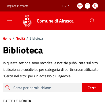
ITA
Regione Piemonte
Lingua attiva:
Comune di Airasca
Home
/
Novità
/
Biblioteca
Biblioteca
In questa sezione sono raccolte le notizie pubblicate sul sito
istituzionale suddivise per categoria di pertinenza; utilizzate
"Cerca nel sito" per un accesso più agevole.
cerca
Cerca
TUTTE LE NOVITÀ