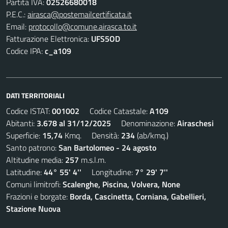
Partita IVA:
02526680018
P.E.C.:
airasca@postemailcertificata.it
Email:
protocollo@comune.airasca.to.it
Fatturazione Elettronica:
UFS5OD
Codice IPA:
c_a109
DATI TERRITORIALI
Codice ISTAT:
001002
Codice Catastale:
A109
Abitanti:
3.678 al 31/12/2025
Denominazione:
Airaschesi
Superficie:
15,74
Kmq. Densità:
234
(ab/kmq.)
Santo patrono:
San Bartolomeo - 24 agosto
Altitudine media:
257
m.s.l.m.
Latitudine:
44° 55' 4''
Longitudine:
7° 29' 7''
Comuni limitrofi:
Scalenghe, Piscina, Volvera, None
Frazioni e borgate:
Borda, Cascinetta, Corniana, Gabellieri,
Stazione Nuova