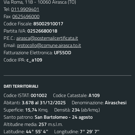
Via Roma, 118 - 10060 Airasca (TO)
Tel:
011.9909401
Fax:
0625496000
Codice Fiscale:
85002910017
Partita IVA:
02526680018
P.E.C.:
airasca@postemailcertificata.it
Email:
protocollo@comune.airasca.to.it
Fatturazione Elettronica:
UFS5OD
Codice IPA:
c_a109
DATI TERRITORIALI
Codice ISTAT:
001002
Codice Catastale:
A109
Abitanti:
3.678 al 31/12/2025
Denominazione:
Airaschesi
Superficie:
15,74
Kmq. Densità:
234
(ab/kmq.)
Santo patrono:
San Bartolomeo - 24 agosto
Altitudine media:
257
m.s.l.m.
Latitudine:
44° 55' 4''
Longitudine:
7° 29' 7''