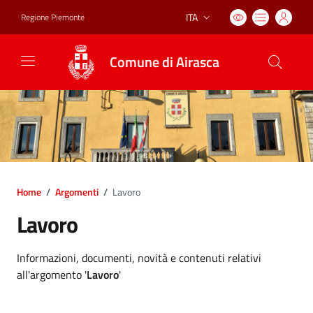
ITA
Regione Piemonte
Lingua attiva:
Comune di Airasca
Home
/
Argomenti
/
Lavoro
Lavoro
Dettagli argomento
Informazioni, documenti, novità e contenuti relativi
all'argomento '
Lavoro
'