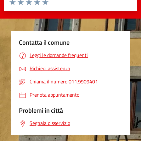
Valuta da 1 a 5 stelle la pagina
Valuta 1 stelle su 5
Valuta 2 stelle su 5
Valuta 3 stelle su 5
Valuta 4 stelle su 5
Valuta 5 stelle su 5
Contatta il comune
Leggi le domande frequenti
Richiedi assistenza
Chiama il numero 011.9909401
Prenota appuntamento
Problemi in città
Segnala disservizio