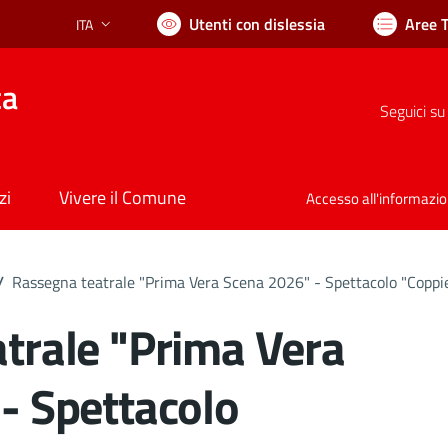
Utenti con dislessia
Aree 
ITA
Lingua attiva:
ca
Seguici su
zi
Vivere il Comune
Accesso all'informazi
/
Rassegna teatrale "Prima Vera Scena 2026" - Spettacolo "Coppi
trale "Prima Vera
- Spettacolo