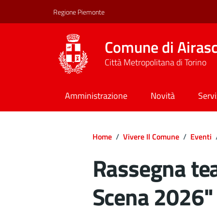
Regione Piemonte
Comune di Airas
Città Metropolitana di Torino
Amministrazione
Novità
Servi
Home
/
Vivere Il Comune
/
Eventi
Rassegna tea
Scena 2026" 