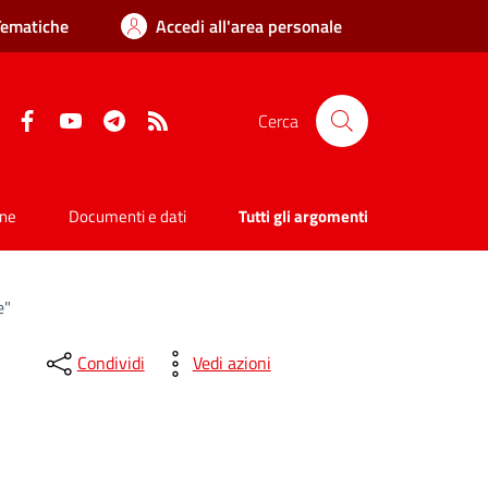
Tematiche
Accedi all'area personale
Facebook
YouTube
Telegram
RSS
Cerca
one
Documenti e dati
Tutti gli argomenti
e"
Condividi
Vedi azioni