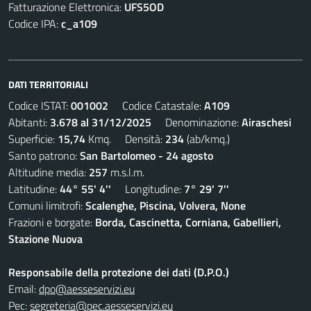
Fatturazione Elettronica:
UFS5OD
Codice IPA:
c_a109
DATI TERRITORIALI
Codice ISTAT:
001002
Codice Catastale:
A109
Abitanti:
3.678 al 31/12/2025
Denominazione:
Airaschesi
Superficie:
15,74
Kmq. Densità:
234
(ab/kmq.)
Santo patrono:
San Bartolomeo - 24 agosto
Altitudine media:
257
m.s.l.m.
Latitudine:
44° 55' 4''
Longitudine:
7° 29' 7''
Comuni limitrofi:
Scalenghe, Piscina, Volvera, None
Frazioni e borgate:
Borda, Cascinetta, Corniana, Gabellieri,
Stazione Nuova
Responsabile della protezione dei dati (D.P.O.)
Email:
dpo@aesseservizi.eu
Pec:
segreteria@pec.aesseservizi.eu