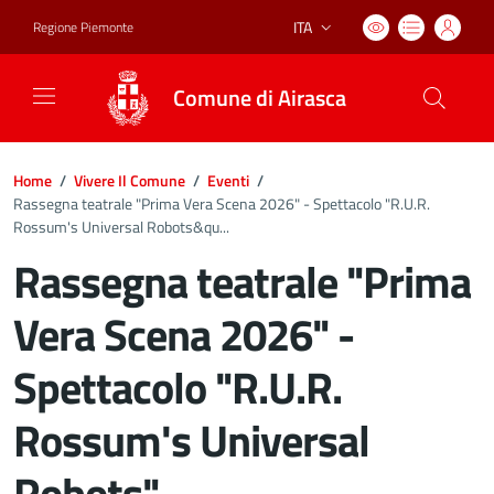
ITA
Regione Piemonte
Lingua attiva:
Comune di Airasca
Home
/
Vivere Il Comune
/
Eventi
/
Rassegna teatrale "Prima Vera Scena 2026" - Spettacolo "R.U.R.
Rossum's Universal Robots&qu...
Rassegna teatrale "Prima
Vera Scena 2026" -
Spettacolo "R.U.R.
Rossum's Universal
Robots"