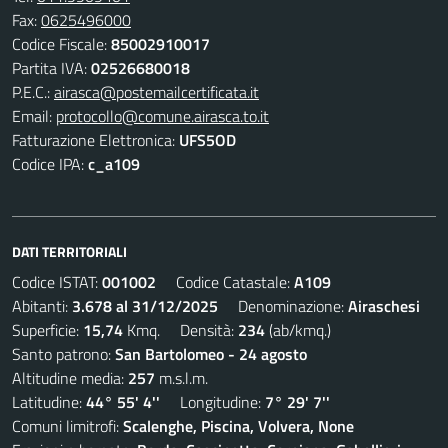
Fax:
0625496000
Codice Fiscale:
85002910017
Partita IVA:
02526680018
P.E.C.:
airasca@postemailcertificata.it
Email:
protocollo@comune.airasca.to.it
Fatturazione Elettronica:
UFS5OD
Codice IPA:
c_a109
DATI TERRITORIALI
Codice ISTAT:
001002
Codice Catastale:
A109
Abitanti:
3.678 al 31/12/2025
Denominazione:
Airaschesi
Superficie:
15,74
Kmq. Densità:
234
(ab/kmq.)
Santo patrono:
San Bartolomeo - 24 agosto
Altitudine media:
257
m.s.l.m.
Latitudine:
44° 55' 4''
Longitudine:
7° 29' 7''
Comuni limitrofi:
Scalenghe, Piscina, Volvera, None