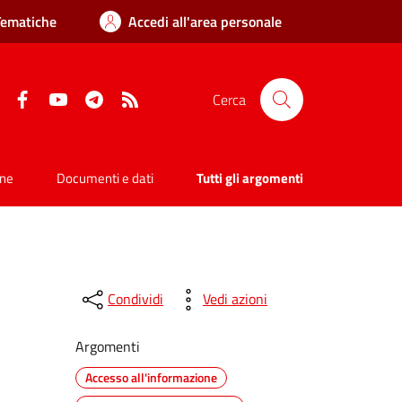
Tematiche
Accedi all'area personale
Facebook
YouTube
Telegram
RSS
Cerca
one
Documenti e dati
Tutti gli argomenti
Condividi
Vedi azioni
Argomenti
Accesso all'informazione