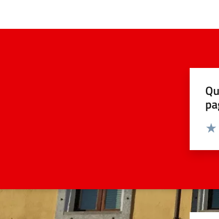
Qu
pa
Valut
Valu