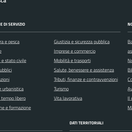
sca
E DI SERVIZIO
N
ra e pesca
Giustizia e sicurezza pubblica
Ba
e
Imprese e commercio
as
e stato civile
Mobilità e trasporti
No
ubblici
Salute, benessere e assistenza
Bi
zioni
Tributi, finanze e contravvenzioni
C
 urbanistica
Turismo
Av
e tempo libero
Vita lavorativa
Il
ne e formazione
Ma
DATI TERRITORIALI