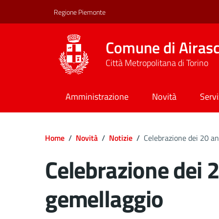
Regione Piemonte
Comune di Airas
Città Metropolitana di Torino
Amministrazione
Novità
Servi
Home
/
Novità
/
Notizie
/
Celebrazione dei 20 an
Celebrazione dei 2
gemellaggio