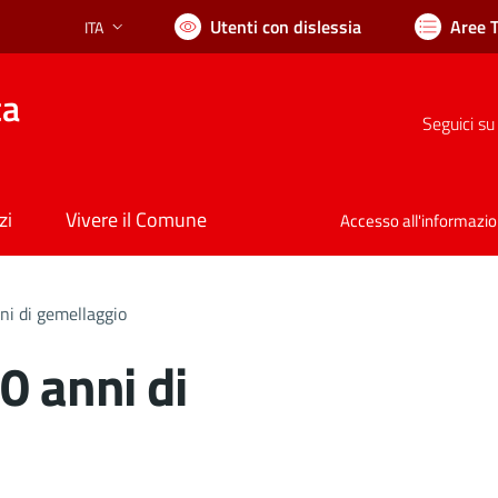
Utenti con dislessia
Aree 
ITA
Lingua attiva:
ca
Seguici su
zi
Vivere il Comune
Accesso all'informazi
ni di gemellaggio
0 anni di