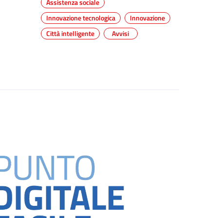
Assistenza sociale
Innovazione tecnologica
Innovazione
Città intelligente
Avvisi