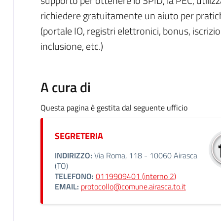
supporto per ottenere lo SPID, la PEC, utilizz
richiedere gratuitamente un aiuto per pratic
(portale IO, registri elettronici, bonus, iscriz
inclusione, etc.)
A cura di
Questa pagina è gestita dal seguente ufficio
SEGRETERIA
INDIRIZZO:
Via Roma, 118 - 10060 Airasca
(TO)
TELEFONO:
0119909401 (interno 2)
EMAIL:
protocollo@comune.airasca.to.it