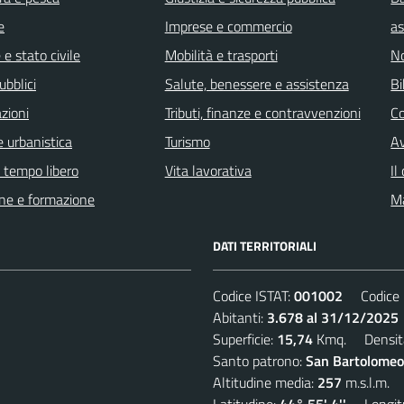
e
Imprese e commercio
as
e stato civile
Mobilità e trasporti
No
ubblici
Salute, benessere e assistenza
Bi
zioni
Tributi, finanze e contravvenzioni
C
 urbanistica
Turismo
Av
e tempo libero
Vita lavorativa
Il
ne e formazione
Ma
DATI TERRITORIALI
Codice ISTAT:
001002
Codice C
Abitanti:
3.678 al 31/12/2025
Superficie:
15,74
Kmq. Densit
Santo patrono:
San Bartolomeo
Altitudine media:
257
m.s.l.m.
Latitudine:
44° 55' 4''
Longitu