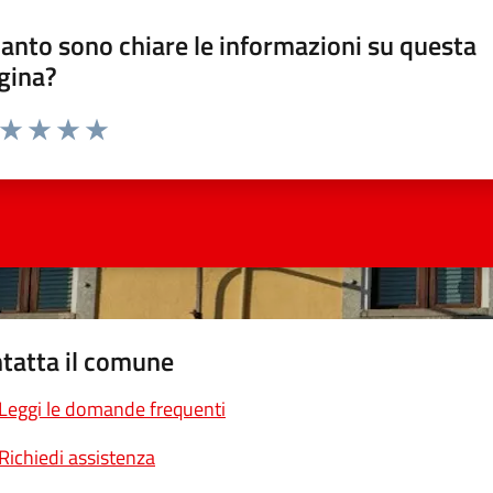
anto sono chiare le informazioni su questa
gina?
a da 1 a 5 stelle la pagina
ta 1 stelle su 5
Valuta 2 stelle su 5
Valuta 3 stelle su 5
Valuta 4 stelle su 5
Valuta 5 stelle su 5
tatta il comune
Leggi le domande frequenti
Richiedi assistenza