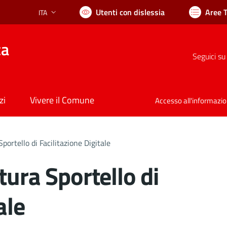
Utenti con dislessia
Aree 
ITA
Lingua attiva:
ca
Seguici su
zi
Vivere il Comune
Accesso all'informazi
portello di Facilitazione Digitale
tura Sportello di
ale