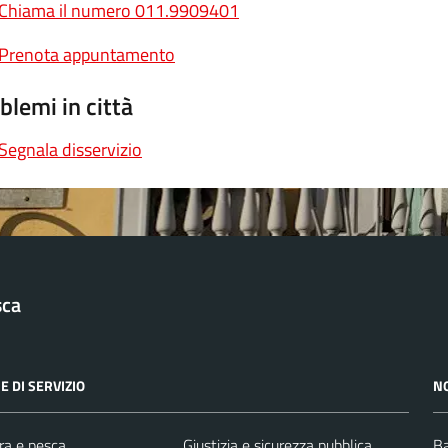
Chiama il numero 011.9909401
Prenota appuntamento
blemi in città
Segnala disservizio
sca
E DI SERVIZIO
N
ra e pesca
Giustizia e sicurezza pubblica
Ba