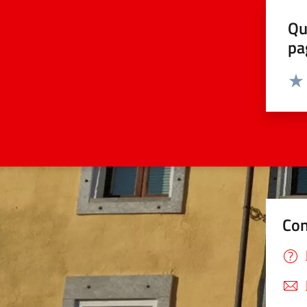
Qu
pa
Valut
Valu
Con