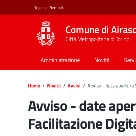
Regione Piemonte
Comune di Airas
Città Metropolitana di Torino
Amministrazione
Novità
Servi
Home
/
Novità
/
Avvisi
/
Avviso - date apertura S
Avviso - date aper
Facilitazione Digit