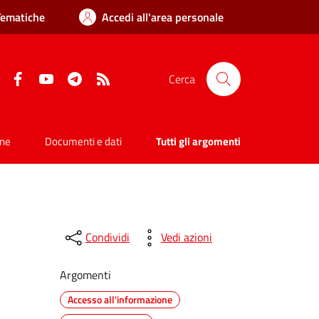
Tematiche
Accedi all'area personale
Facebook
YouTube
Telegram
RSS
Cerca
one
Documenti e dati
Tutti gli argomenti
Condividi
Vedi azioni
Argomenti
Accesso all'informazione