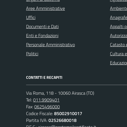
Aree Amministrative
Ambient
Uffici
Anagrafe 
Documenti e Dati
Appalti p
Enti e Fondazioni
Autorizza
Personale Amministrativo
Catasto e
Politici
Cultura 
Educazio
CONTATTI E RECAPITI
Via Roma, 118 - 10060 Airasca (TO)
Tel:
011.9909401
Fax:
0625496000
Codice Fiscale:
85002910017
Partita IVA:
02526680018
P.E.C.:
airasca@postemailcertificata.it