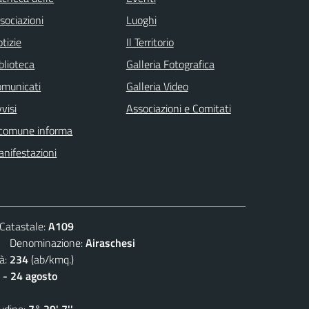
sociazioni
Luoghi
tizie
Il Territorio
blioteca
Galleria Fotografica
omunicati
Galleria Video
visi
Associazioni e Comitati
 comune informa
nifestazioni
atastale:
A109
Denominazione:
Airaschesi
à:
234
(ab/kmq.)
 - 24 agosto
dine:
7° 29' 7''