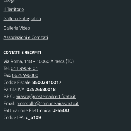
Il Territorio
Galleria Fotografica
Galleria Video
Associazioni e Comitati
CONTATTI E RECAPITI
Via Roma, 118 - 10060 Airasca (TO)
Tel:
011.9909401
Fax:
0625496000
Codice Fiscale:
85002910017
Partita IVA:
02526680018
P.E.C.:
airasca@postemailcertificata.it
Email:
protocollo@comune.airasca.to.it
Fatturazione Elettronica:
UFS5OD
Codice IPA:
c_a109