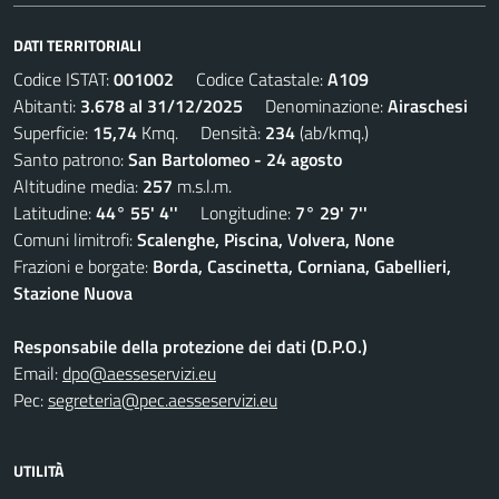
DATI TERRITORIALI
Codice ISTAT:
001002
Codice Catastale:
A109
Abitanti:
3.678 al 31/12/2025
Denominazione:
Airaschesi
Superficie:
15,74
Kmq. Densità:
234
(ab/kmq.)
Santo patrono:
San Bartolomeo - 24 agosto
Altitudine media:
257
m.s.l.m.
Latitudine:
44° 55' 4''
Longitudine:
7° 29' 7''
Comuni limitrofi:
Scalenghe, Piscina, Volvera, None
Frazioni e borgate:
Borda, Cascinetta, Corniana, Gabellieri,
Stazione Nuova
Responsabile della protezione dei dati (D.P.O.)
Email:
dpo@aesseservizi.eu
Pec:
segreteria@pec.aesseservizi.eu
UTILITÀ