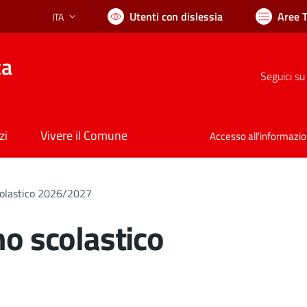
Utenti con dislessia
Aree 
ITA
Lingua attiva:
ca
Seguici su
zi
Vivere il Comune
Accesso all'informazi
scolastico 2026/2027
no scolastico