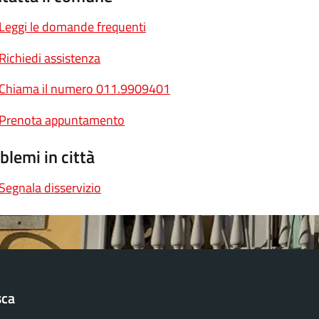
Leggi le domande frequenti
Richiedi assistenza
Chiama il numero 011.9909401
Prenota appuntamento
blemi in città
Segnala disservizio
sca