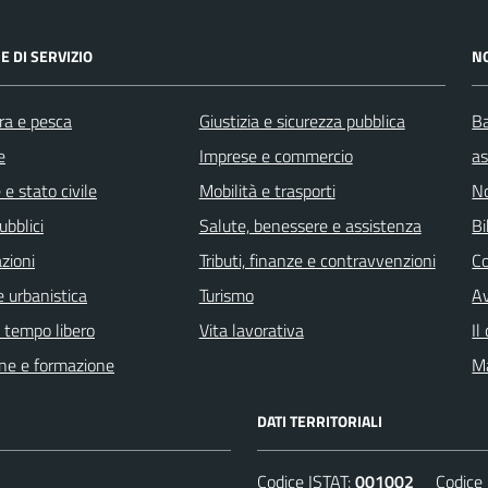
E DI SERVIZIO
N
ra e pesca
Giustizia e sicurezza pubblica
Ba
e
Imprese e commercio
as
e stato civile
Mobilità e trasporti
No
ubblici
Salute, benessere e assistenza
Bi
zioni
Tributi, finanze e contravvenzioni
C
 urbanistica
Turismo
Av
e tempo libero
Vita lavorativa
Il
ne e formazione
Ma
DATI TERRITORIALI
Codice ISTAT:
001002
Codice C