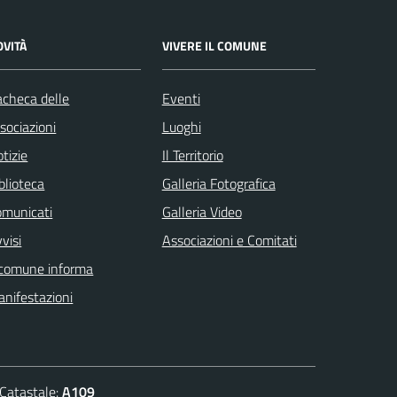
OVITÀ
VIVERE IL COMUNE
checa delle
Eventi
sociazioni
Luoghi
tizie
Il Territorio
blioteca
Galleria Fotografica
omunicati
Galleria Video
visi
Associazioni e Comitati
 comune informa
nifestazioni
atastale:
A109