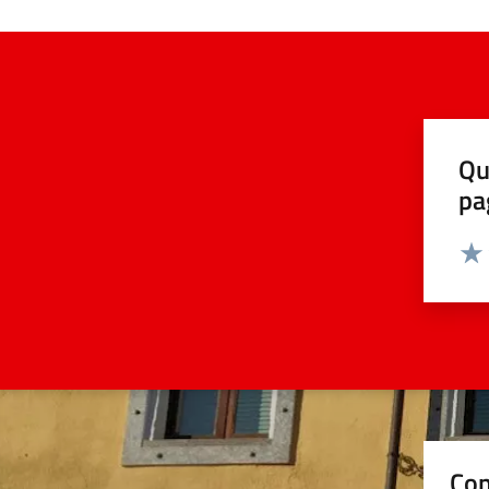
Qu
pa
Valut
Valu
Con