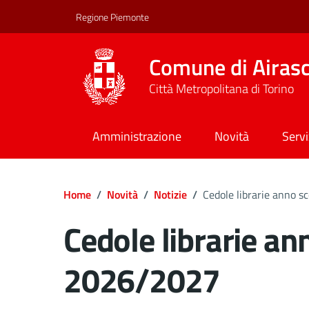
Regione Piemonte
Comune di Airas
Città Metropolitana di Torino
Amministrazione
Novità
Servi
Home
/
Novità
/
Notizie
/
Cedole librarie anno 
Cedole librarie an
2026/2027