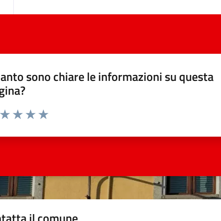
anto sono chiare le informazioni su questa
gina?
a da 1 a 5 stelle la pagina
ta 1 stelle su 5
Valuta 2 stelle su 5
Valuta 3 stelle su 5
Valuta 4 stelle su 5
Valuta 5 stelle su 5
tatta il comune