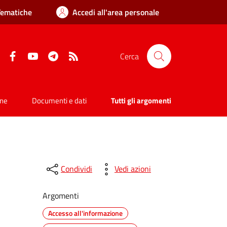
Tematiche
Accedi all'area personale
Facebook
YouTube
Telegram
RSS
Cerca
one
Documenti e dati
Tutti gli argomenti
Condividi
Vedi azioni
Argomenti
Accesso all'informazione