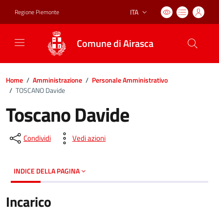
ITA
Regione Piemonte
Lingua attiva:
Comune di Airasca
Home
/
Amministrazione
/
Personale Amministrativo
/
TOSCANO Davide
Toscano Davide
Condividi
Vedi azioni
INDICE DELLA PAGINA
Incarico