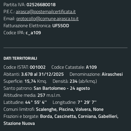
Partita IVA:
02526680018
P.E.C.:
airasca@postemailcertificata.it
Email:
protocollo@comune.airasca.to.it
Fatturazione Elettronica:
UFS5OD
Codice IPA:
c_a109
DATI TERRITORIALI
Codice ISTAT:
001002
Codice Catastale:
A109
Abitanti:
3.678 al 31/12/2025
Denominazione:
Airaschesi
Superficie:
15,74
Kmq. Densità:
234
(ab/kmq.)
Santo patrono:
San Bartolomeo - 24 agosto
Altitudine media:
257
m.s.l.m.
Latitudine:
44° 55' 4''
Longitudine:
7° 29' 7''
Comuni limitrofi:
Scalenghe, Piscina, Volvera, None
Frazioni e borgate:
Borda, Cascinetta, Corniana, Gabellieri,
Stazione Nuova