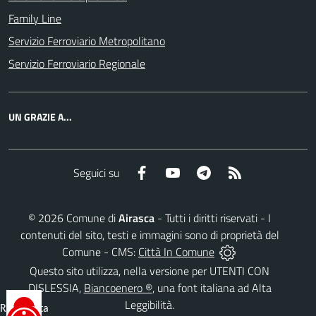
Family Line
Servizio Ferroviario Metropolitano
Servizio Ferroviario Regionale
UN GRAZIE A...
Facebook
YouTube
Telegram
RSS
Seguici su
©
2026
Comune di
Airasca
- Tutti i diritti riservati - I
contenuti del sito, testi e immagini sono di proprietà del
Comune - CMS:
Città In Comune
Questo sito utilizza, nella versione per UTENTI CON
DISLESSIA,
Biancoenero ®
, una font italiana ad Alta
Leggibilità.
Reimposta