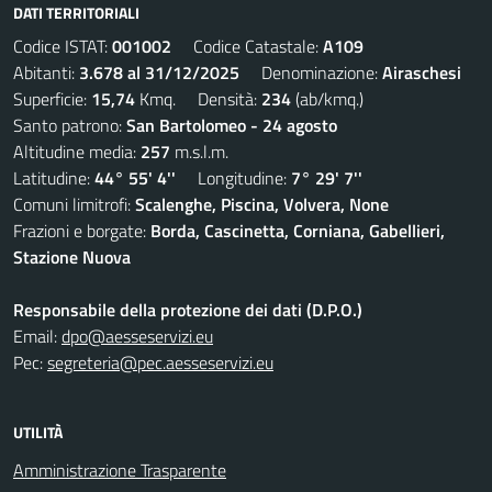
DATI TERRITORIALI
Codice ISTAT:
001002
Codice Catastale:
A109
Abitanti:
3.678 al 31/12/2025
Denominazione:
Airaschesi
Superficie:
15,74
Kmq. Densità:
234
(ab/kmq.)
Santo patrono:
San Bartolomeo - 24 agosto
Altitudine media:
257
m.s.l.m.
Latitudine:
44° 55' 4''
Longitudine:
7° 29' 7''
Comuni limitrofi:
Scalenghe, Piscina, Volvera, None
Frazioni e borgate:
Borda, Cascinetta, Corniana, Gabellieri,
Stazione Nuova
Responsabile della protezione dei dati (D.P.O.)
Email:
dpo@aesseservizi.eu
Pec:
segreteria@pec.aesseservizi.eu
UTILITÀ
Amministrazione Trasparente