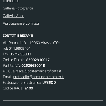
Il Territorio
Galleria Fotografica
Galleria Video
Associazioni e Comitati
CONTATTI E RECAPITI
Via Roma, 118 - 10060 Airasca (TO)
Tel:
011.9909401
Fax:
0625496000
Codice Fiscale:
85002910017
Partita IVA:
02526680018
P.E.C.:
airasca@postemailcertificata.it
Email:
protocollo@comune.airasca.to.it
Fatturazione Elettronica:
UFS5OD
Codice IPA:
c_a109