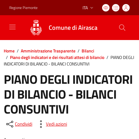
ITA
Regione Piemonte
Lingua attiva:
Comune di Airasca
Home
/
Amministrazione Trasparente
/
Bilanci
/
Piano degli indicatori e dei risultati attesi di bilancio
/
PIANO DEGLI
INDICATORI DI BILANCIO - BILANCI CONSUNTIVI
PIANO DEGLI INDICATORI
DI BILANCIO - BILANCI
CONSUNTIVI
Condividi
Vedi azioni