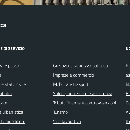
sca
E DI SERVIZIO
N
ra e pesca
Giustizia e sicurezza pubblica
Ba
e
Imprese e commercio
as
e stato civile
Mobilità e trasporti
No
ubblici
Salute, benessere e assistenza
Bi
zioni
Tributi, finanze e contravvenzioni
C
 urbanistica
Turismo
Av
e tempo libero
Vita lavorativa
Il