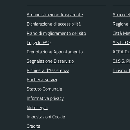
Amministrazione Trasparente
Amici del
Dichiarazione di accessibilità
Regione
Piano di miglioramento del sito
Città Met
Leggi le FAQ
A.S.L.TO3
Prenotazione Appuntamento
ACEA Pin
Segnalazione Disservizio
C.I.S.S. P
Richiesta d'Assistenza
Turismo T
Bacheca Servizi
Statuto Comunale
Informativa privacy
Note legali
Impostazioni Cookie
Credits