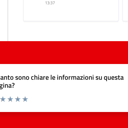
13:37
anto sono chiare le informazioni su questa
gina?
a da 1 a 5 stelle la pagina
ta 1 stelle su 5
Valuta 2 stelle su 5
Valuta 3 stelle su 5
Valuta 4 stelle su 5
Valuta 5 stelle su 5