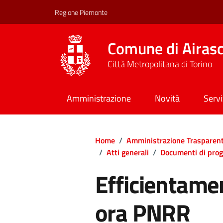
Regione Piemonte
Comune di Airas
Città Metropolitana di Torino
Amministrazione
Novità
Servi
Home
/
Amministrazione Trasparen
/
Atti generali
/
Documenti di prog
Efficientame
ora PNRR