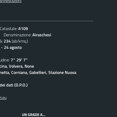
nifestazioni
atastale:
A109
Denominazione:
Airaschesi
à:
234
(ab/kmq.)
 - 24 agosto
dine:
7° 29' 7''
cina, Volvera, None
netta, Corniana, Gabellieri, Stazione Nuova
ei dati (D.P.O.)
i.eu
UN GRAZIE A...