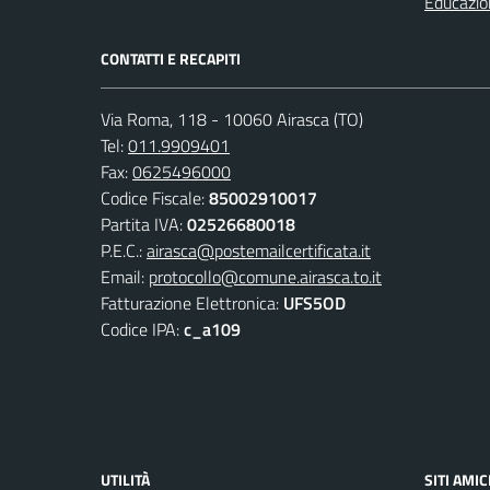
Educazio
CONTATTI E RECAPITI
Via Roma, 118 - 10060 Airasca (TO)
Tel:
011.9909401
Fax:
0625496000
Codice Fiscale:
85002910017
Partita IVA:
02526680018
P.E.C.:
airasca@postemailcertificata.it
Email:
protocollo@comune.airasca.to.it
Fatturazione Elettronica:
UFS5OD
Codice IPA:
c_a109
UTILITÀ
SITI AMIC