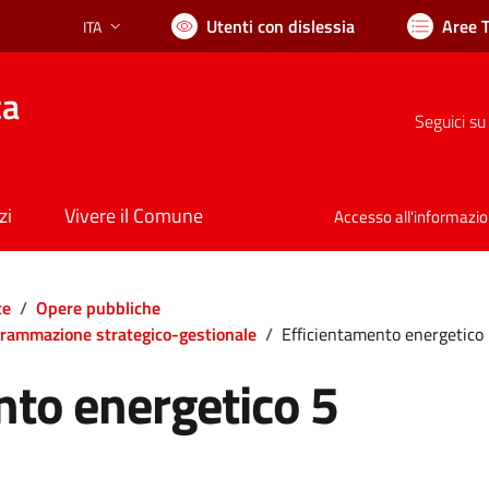
Utenti con dislessia
Aree 
ITA
Lingua attiva:
ca
Seguici su
zi
Vivere il Comune
Accesso all'informazi
te
/
Opere pubbliche
rammazione strategico-gestionale
/
Efficientamento energetico
nto energetico 5