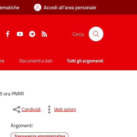
Tematiche
Accedi all'area personale
Facebook
YouTube
Telegram
RSS
Cerca
one
Documenti e dati
Tutti gli argomenti
 5 ora PNRR
Condividi
Vedi azioni
Argomenti
Trasparenza amministrativa