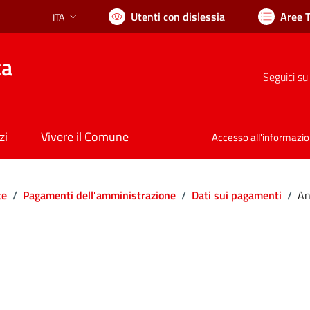
Utenti con dislessia
Aree 
ITA
Lingua attiva:
ca
Seguici su
zi
Vivere il Comune
Accesso all'informazi
te
/
Pagamenti dell'amministrazione
/
Dati sui pagamenti
/
An