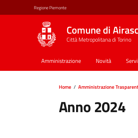
Regione Piemonte
Comune di Airas
Città Metropolitana di Torino
Amministrazione
Novità
Servi
Home
/
Amministrazione Trasparen
Anno 2024