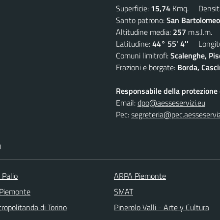
Superficie:
15,74
Kmq. Densit
Santo patrono:
San Bartolomeo
Altitudine media:
257
m.s.l.m.
Latitudine:
44° 55' 4''
Longitu
Comuni limitrofi:
Scalenghe, Pis
Frazioni e borgate:
Borda, Casci
Responsabile della protezione d
Email:
dpo@aesseservizi.eu
Pec:
segreteria@pec.aesseserviz
I
 Palio
ARPA Piemonte
 Piemonte
SMAT
ropolitanda di Torino
Pinerolo Valli - Arte y Cultura