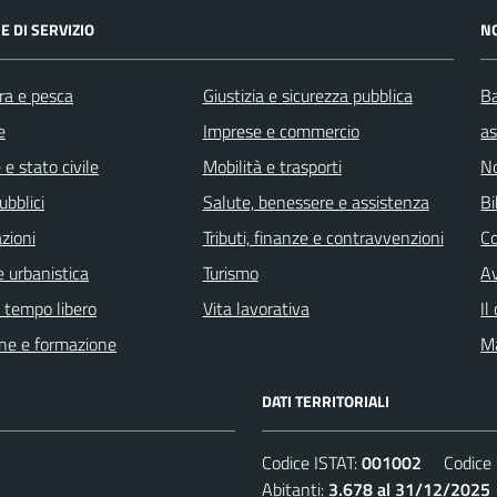
E DI SERVIZIO
N
ra e pesca
Giustizia e sicurezza pubblica
Ba
e
Imprese e commercio
as
e stato civile
Mobilità e trasporti
No
ubblici
Salute, benessere e assistenza
Bi
zioni
Tributi, finanze e contravvenzioni
C
 urbanistica
Turismo
Av
e tempo libero
Vita lavorativa
Il
ne e formazione
Ma
DATI TERRITORIALI
Codice ISTAT:
001002
Codice C
Abitanti:
3.678 al 31/12/2025