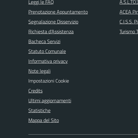
Leggi le FAQ
A.S.L.TO3
Prenotazione Appuntamento
ACEA Pin
Segnalazione Disservizio
C.I.S.S. P
Richiesta d'Assistenza
Turismo T
Bacheca Servizi
Statuto Comunale
Informativa privacy
Note legali
Impostazioni Cookie
Credits
Ultimi aggiornamenti
Statistiche
Mappa del Sito