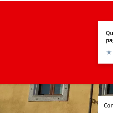
Qu
pa
Valut
Valu
Con