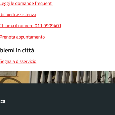
Leggi le domande frequenti
Richiedi assistenza
Chiama il numero 011.9909401
Prenota appuntamento
blemi in città
Segnala disservizio
sca