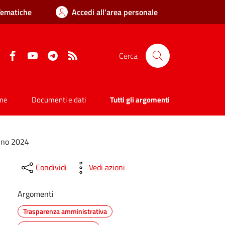
Tematiche
Accedi all'area personale
Facebook
YouTube
Telegram
RSS
Cerca
one
Documenti e dati
Tutti gli argomenti
no 2024
Condividi
Vedi azioni
Argomenti
Trasparenza amministrativa