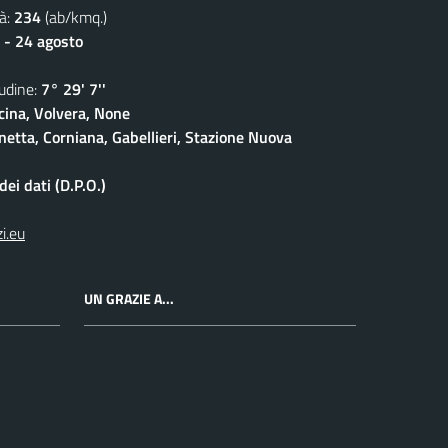
à:
234
(ab/kmq.)
 - 24 agosto
dine:
7° 29' 7''
cina, Volvera, None
netta, Corniana, Gabellieri, Stazione Nuova
ei dati (D.P.O.)
i.eu
UN GRAZIE A...