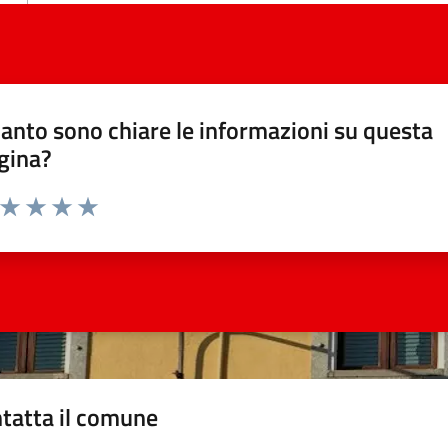
anto sono chiare le informazioni su questa
gina?
a da 1 a 5 stelle la pagina
ta 1 stelle su 5
Valuta 2 stelle su 5
Valuta 3 stelle su 5
Valuta 4 stelle su 5
Valuta 5 stelle su 5
tatta il comune