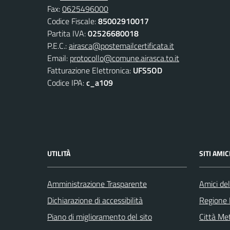
Fax:
0625496000
Codice Fiscale:
85002910017
Partita IVA:
02526680018
P.E.C.:
airasca@postemailcertificata.it
Email:
protocollo@comune.airasca.to.it
Fatturazione Elettronica:
UFS5OD
Codice IPA:
c_a109
UTILITÀ
SITI AMIC
Amministrazione Trasparente
Amici del
Dichiarazione di accessibilità
Regione
Piano di miglioramento del sito
Città Met