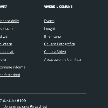
OVITÀ
VIVERE IL COMUNE
checa delle
Eventi
sociazioni
Luoghi
tizie
Il Territorio
blioteca
Galleria Fotografica
omunicati
Galleria Video
visi
Associazioni e Comitati
 comune informa
nifestazioni
atastale:
A109
Denominazione:
Airaschesi