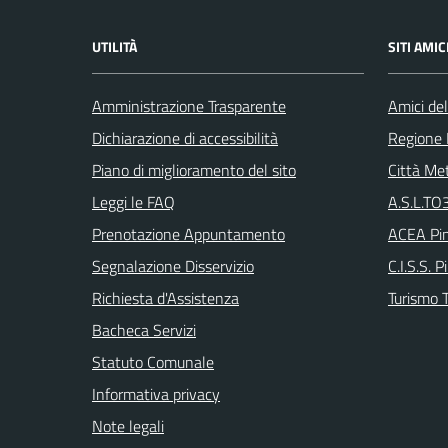
UTILITÀ
SITI AMIC
Amministrazione Trasparente
Amici del
Dichiarazione di accessibilità
Regione
Piano di miglioramento del sito
Città Met
Leggi le FAQ
A.S.L.TO3
Prenotazione Appuntamento
ACEA Pin
Segnalazione Disservizio
C.I.S.S. P
Richiesta d'Assistenza
Turismo T
Bacheca Servizi
Statuto Comunale
Informativa privacy
Note legali