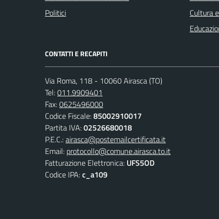
Politici
Cultura 
Educazio
CONTATTI E RECAPITI
Via Roma, 118 - 10060 Airasca (TO)
Tel:
011.9909401
Fax:
0625496000
Codice Fiscale:
85002910017
Partita IVA:
02526680018
P.E.C.:
airasca@postemailcertificata.it
Email:
protocollo@comune.airasca.to.it
Fatturazione Elettronica:
UFS5OD
Codice IPA:
c_a109