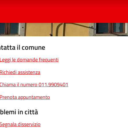
tatta il comune
Leggi le domande frequenti
Richiedi assistenza
Chiama il numero 011.9909401
Prenota appuntamento
blemi in città
Segnala disservizio