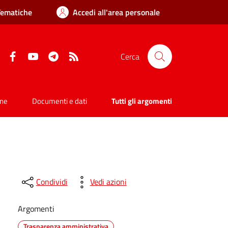
Tematiche
Accedi all'area personale
Facebook
YouTube
Telegram
RSS
Cerca
one
Documenti e dati
Tutti gli argomenti
Condividi
Vedi azioni
Argomenti
Trasparenza amministrativa