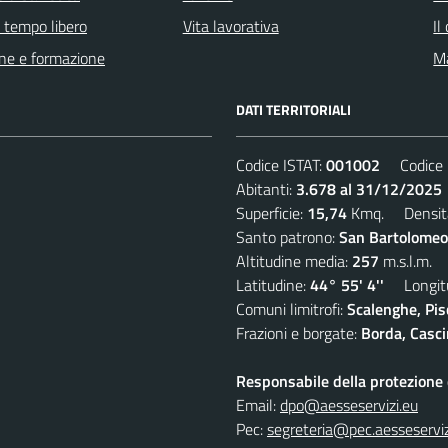
e tempo libero
Vita lavorativa
Il
ne e formazione
Ma
DATI TERRITORIALI
Codice ISTAT:
001002
Codice C
Abitanti:
3.678 al 31/12/2025
Superficie:
15,74
Kmq. Densit
Santo patrono:
San Bartolomeo
Altitudine media:
257
m.s.l.m.
Latitudine:
44° 55' 4''
Longitu
Comuni limitrofi:
Scalenghe, Pis
Frazioni e borgate:
Borda, Casci
Responsabile della protezione d
Email:
dpo@aesseservizi.eu
Pec:
segreteria@pec.aesseserviz