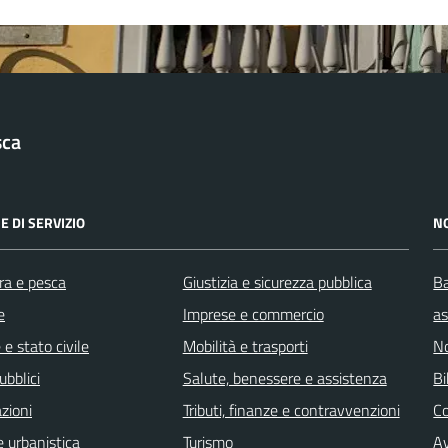
sca
E DI SERVIZIO
N
ra e pesca
Giustizia e sicurezza pubblica
Ba
e
Imprese e commercio
as
e stato civile
Mobilità e trasporti
No
ubblici
Salute, benessere e assistenza
Bi
zioni
Tributi, finanze e contravvenzioni
C
 urbanistica
Turismo
Av