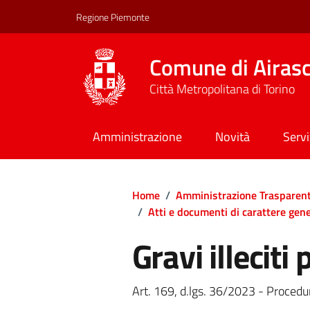
Regione Piemonte
Comune di Airas
Città Metropolitana di Torino
Amministrazione
Novità
Servi
Home
/
Amministrazione Trasparen
/
Atti e documenti di carattere gener
Gravi illeciti
Art. 169, d.lgs. 36/2023 - Procedur