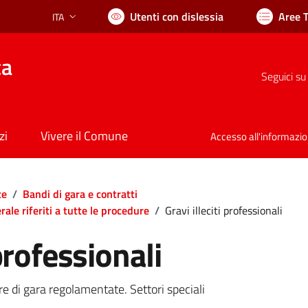
Utenti con dislessia
Aree 
ITA
Lingua attiva:
ca
Seguici su
zi
Vivere il Comune
Accesso all'informazi
te
/
Bandi di gara e contratti
ale riferiti a tutte le procedure
/
Gravi illeciti professionali
 professionali
e di gara regolamentate. Settori speciali