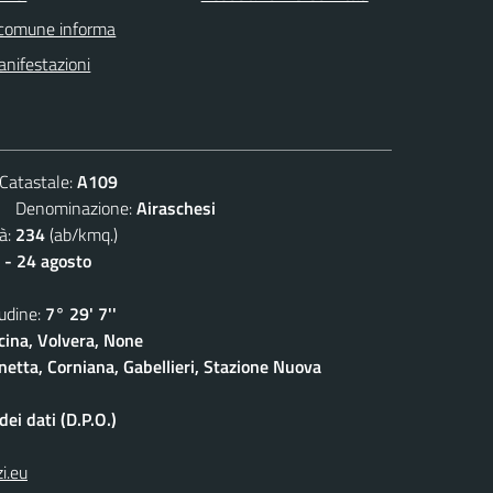
 comune informa
nifestazioni
atastale:
A109
Denominazione:
Airaschesi
à:
234
(ab/kmq.)
 - 24 agosto
dine:
7° 29' 7''
cina, Volvera, None
netta, Corniana, Gabellieri, Stazione Nuova
ei dati (D.P.O.)
i.eu