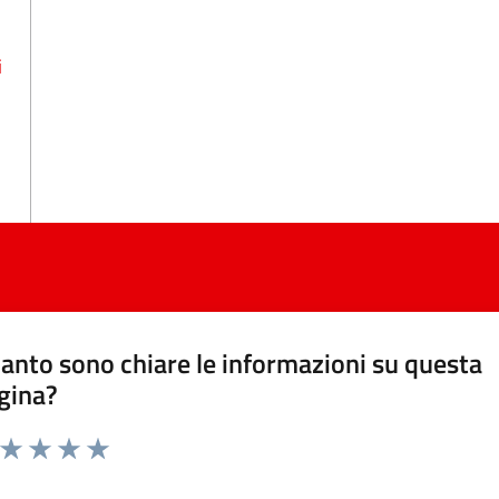
i
anto sono chiare le informazioni su questa
gina?
a da 1 a 5 stelle la pagina
ta 1 stelle su 5
Valuta 2 stelle su 5
Valuta 3 stelle su 5
Valuta 4 stelle su 5
Valuta 5 stelle su 5