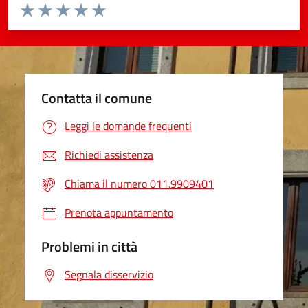
Valuta da 1 a 5 stelle la pagina
Valuta 1 stelle su 5
Valuta 2 stelle su 5
Valuta 3 stelle su 5
Valuta 4 stelle su 5
Valuta 5 stelle su 5
Contatta il comune
Leggi le domande frequenti
Richiedi assistenza
Chiama il numero 011.9909401
Prenota appuntamento
Problemi in città
Segnala disservizio