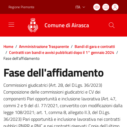
ITA
Regione Piemonte
Lingua attiva:
Comune di Airasca
Home
/
Amministrazione Trasparente
/
Bandi di gara e contratti
/
Contratti con bandi e avvisi pubblicati dopo il 1° gennaio 2024
/
Fase dell'affidamento
Fase dell'affidamento
Commissioni giudicatrici (Art. 28, del D.Lgs. 36/2023)
Composizione delle commissioni giudicatrici e CV dei
componenti Pari opportunità e inclusione lavorativa (Art. 47,
commi 2 e 9 del d.l. 77/2021, convertito con modificazioni dalla
legge 108/2021; art. 1, comma 8, allegato II.3, del D.Lgs.
36/2023) Pari opportunità e inclusione lavorativa nei contratti
pubblici PNRR e PNC e nei contratti riservati: Copia dell’ultimo