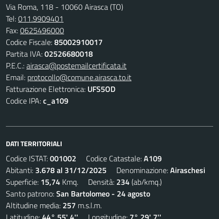
Via Roma, 118 - 10060 Airasca (TO)
Tel:
011.9909401
Fax:
0625496000
Codice Fiscale:
85002910017
Partita IVA:
02526680018
P.E.C.:
airasca@postemailcertificata.it
Email:
protocollo@comune.airasca.to.it
Fatturazione Elettronica:
UFS5OD
Codice IPA:
c_a109
DATI TERRITORIALI
Codice ISTAT:
001002
Codice Catastale:
A109
Abitanti:
3.678 al 31/12/2025
Denominazione:
Airaschesi
Superficie:
15,74
Kmq. Densità:
234
(ab/kmq.)
Santo patrono:
San Bartolomeo - 24 agosto
Altitudine media:
257
m.s.l.m.
Latitudine:
44° 55' 4''
Longitudine:
7° 29' 7''