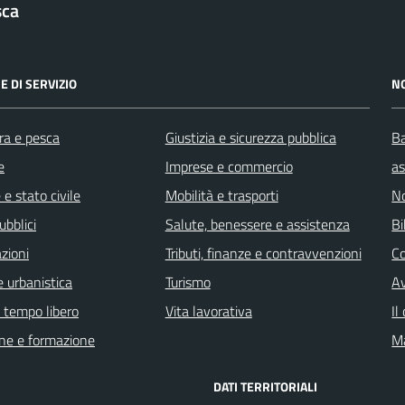
sca
E DI SERVIZIO
N
ra e pesca
Giustizia e sicurezza pubblica
Ba
e
Imprese e commercio
as
e stato civile
Mobilità e trasporti
No
ubblici
Salute, benessere e assistenza
Bi
zioni
Tributi, finanze e contravvenzioni
C
 urbanistica
Turismo
Av
e tempo libero
Vita lavorativa
Il
ne e formazione
Ma
DATI TERRITORIALI