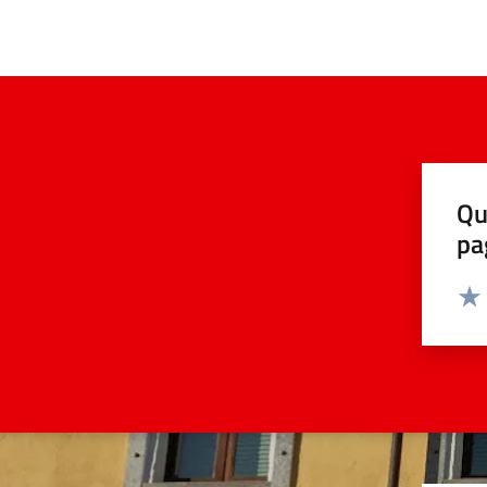
Qu
pa
Valut
Valu