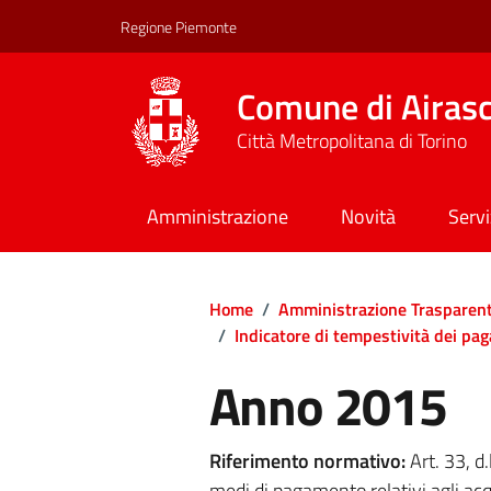
Regione Piemonte
Comune di Airas
Città Metropolitana di Torino
Amministrazione
Novità
Servi
Home
/
Amministrazione Trasparen
/
Indicatore di tempestività dei pa
Anno 2015
Riferimento normativo:
Art. 33, d
medi di pagamento relativi agli acqu