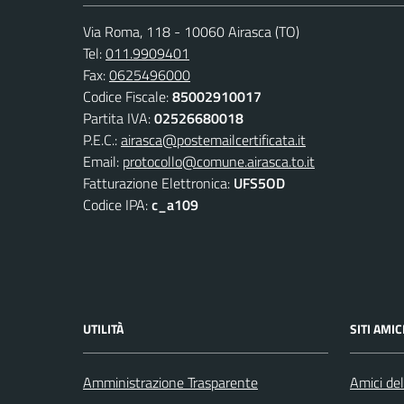
Via Roma, 118 - 10060 Airasca (TO)
Tel:
011.9909401
Fax:
0625496000
Codice Fiscale:
85002910017
Partita IVA:
02526680018
P.E.C.:
airasca@postemailcertificata.it
Email:
protocollo@comune.airasca.to.it
Fatturazione Elettronica:
UFS5OD
Codice IPA:
c_a109
UTILITÀ
SITI AMIC
Amministrazione Trasparente
Amici del