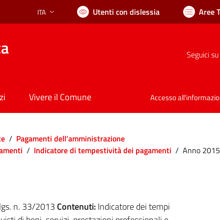
Utenti con dislessia
Aree 
ITA
Lingua attiva:
ca
Seguici su
zi
Vivere il Comune
Accesso all'informazi
te
/
Pagamenti dell'amministrazione
gamenti
/
Indicatore di tempestività dei pagamenti
/
Anno 2015
.lgs. n. 33/2013
Contenuti:
Indicatore dei tempi
isti di beni, servizi, prestazioni professionali e