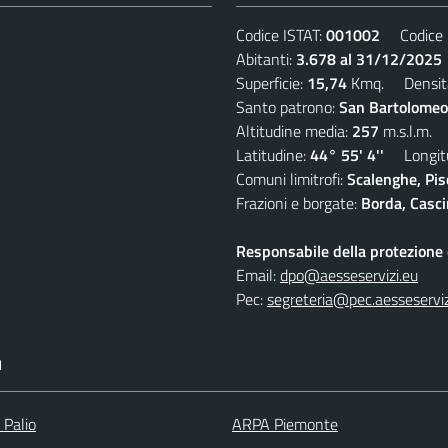
Codice ISTAT:
001002
Codice C
Abitanti:
3.678 al 31/12/2025
Superficie:
15,74
Kmq. Densit
Santo patrono:
San Bartolomeo
Altitudine media:
257
m.s.l.m.
Latitudine:
44° 55' 4''
Longitu
Comuni limitrofi:
Scalenghe, Pis
Frazioni e borgate:
Borda, Casci
Responsabile della protezione d
Email:
dpo@aesseservizi.eu
Pec:
segreteria@pec.aesseserviz
I
 Palio
ARPA Piemonte