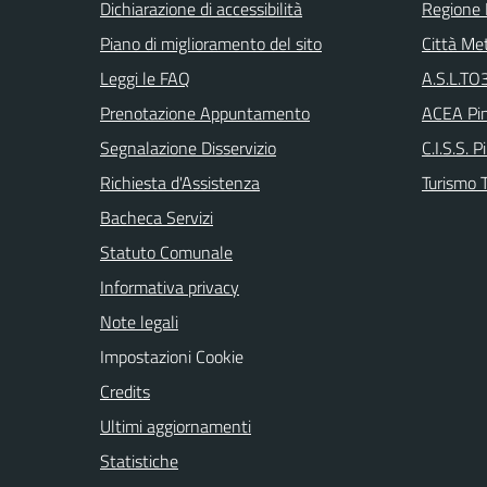
Dichiarazione di accessibilità
Regione
Piano di miglioramento del sito
Città Met
Leggi le FAQ
A.S.L.TO3
Prenotazione Appuntamento
ACEA Pin
Segnalazione Disservizio
C.I.S.S. P
Richiesta d'Assistenza
Turismo T
Bacheca Servizi
Statuto Comunale
Informativa privacy
Note legali
Impostazioni Cookie
Credits
Ultimi aggiornamenti
Statistiche