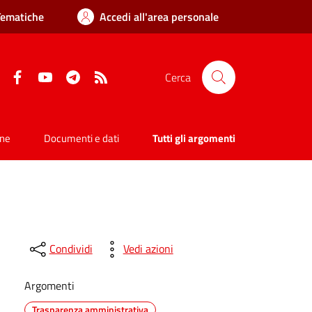
Tematiche
Accedi all'area personale
Facebook
YouTube
Telegram
RSS
Cerca
one
Documenti e dati
Tutti gli argomenti
Condividi
Vedi azioni
Argomenti
Trasparenza amministrativa