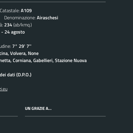
atastale:
A109
Denominazione:
Airaschesi
à:
234
(ab/kmq.)
 - 24 agosto
dine:
7° 29' 7''
cina, Volvera, None
netta, Corniana, Gabellieri, Stazione Nuova
ei dati (D.P.O.)
i.eu
UN GRAZIE A...