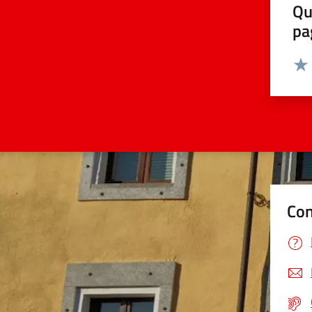
Qu
pa
Valut
Valu
Con