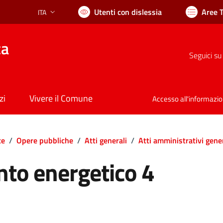
Utenti con dislessia
Aree 
ITA
Lingua attiva:
ca
Seguici su
zi
Vivere il Comune
Accesso all'informazi
te
/
Opere pubbliche
/
Atti generali
/
Atti amministrativi gener
nto energetico 4