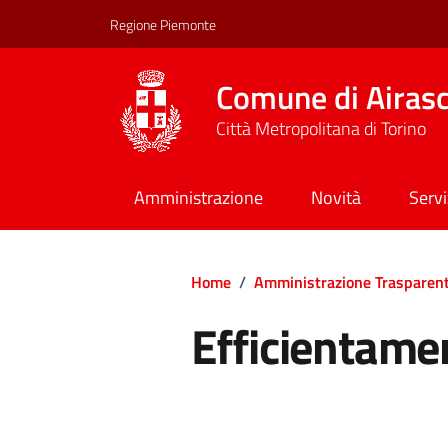
Regione Piemonte
Comune di Airas
Città Metropolitana di Torino
Amministrazione
Novità
Servi
Home
/
Amministrazione Trasparen
Efficientame