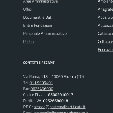
Aree Amministrative
Ambient
Uffici
Anagrafe 
Documenti e Dati
Appalti p
Enti e Fondazioni
Autorizza
Personale Amministrativo
Catasto e
Politici
Cultura 
Educazio
CONTATTI E RECAPITI
Via Roma, 118 - 10060 Airasca (TO)
Tel:
011.9909401
Fax:
0625496000
Codice Fiscale:
85002910017
Partita IVA:
02526680018
P.E.C.:
airasca@postemailcertificata.it
Email:
protocollo@comune.airasca.to.it