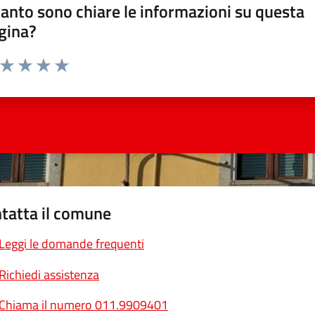
anto sono chiare le informazioni su questa
gina?
a da 1 a 5 stelle la pagina
ta 1 stelle su 5
Valuta 2 stelle su 5
Valuta 3 stelle su 5
Valuta 4 stelle su 5
Valuta 5 stelle su 5
tatta il comune
Leggi le domande frequenti
Richiedi assistenza
Chiama il numero 011.9909401