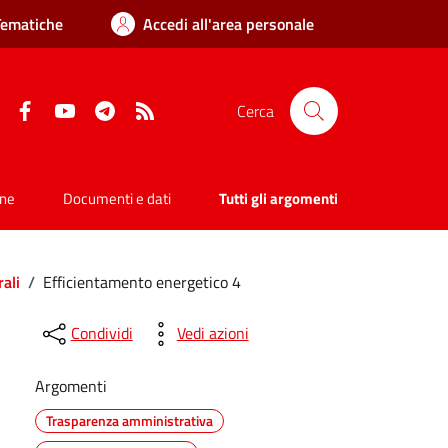
Tematiche
Accedi all'area personale
Facebook
YouTube
Telegram
RSS
Cerca
one
Documenti e dati
Tutti gli argomenti
ali
/
Efficientamento energetico 4
Condividi
Vedi azioni
Argomenti
Trasparenza amministrativa