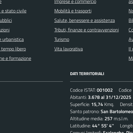
e
Imprese e commercio
as
e stato civile
Mobilità e trasporti
No
ubblici
Salute, benessere e assistenza
Bi
zioni
Tributi, finanze e contravvenzioni
C
 urbanistica
Turismo
Av
e tempo libero
Vita lavorativa
Il
ne e formazione
Ma
DATI TERRITORIALI
Codice ISTAT:
001002
Codice C
Abitanti:
3.678 al 31/12/2025
Superficie:
15,74
Kmq. Densit
Santo patrono:
San Bartolomeo
Altitudine media:
257
m.s.l.m.
Latitudine:
44° 55' 4''
Longitu
Comuni limitrofi:
Scalenghe, Pis