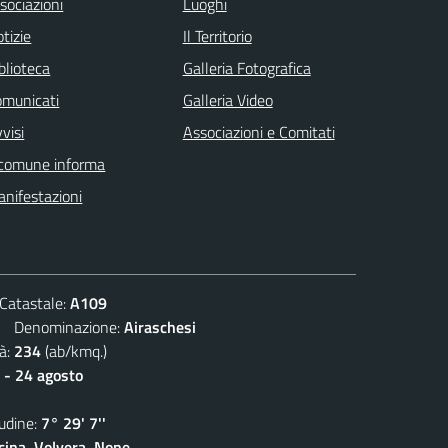
sociazioni
Luoghi
tizie
Il Territorio
blioteca
Galleria Fotografica
omunicati
Galleria Video
visi
Associazioni e Comitati
 comune informa
nifestazioni
atastale:
A109
Denominazione:
Airaschesi
à:
234
(ab/kmq.)
 - 24 agosto
dine:
7° 29' 7''
cina, Volvera, None