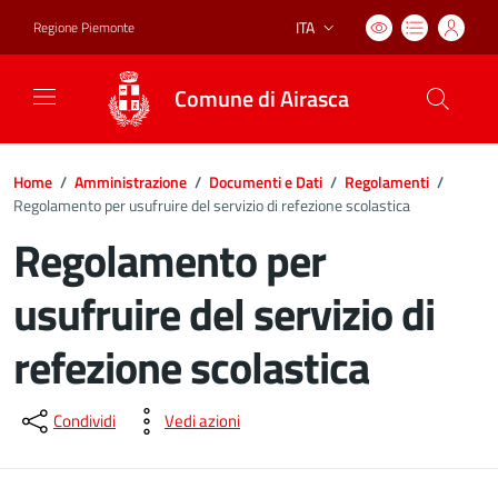
ITA
Regione Piemonte
Lingua attiva:
Comune di Airasca
Home
/
Amministrazione
/
Documenti e Dati
/
Regolamenti
/
Regolamento per usufruire del servizio di refezione scolastica
Regolamento per
usufruire del servizio di
refezione scolastica
Dettagli del documento
Condividi
Vedi azioni