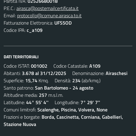
Partita IVA:
02526680018
P.E.C.:
airasca@postemailcertificata.it
Email:
protocollo@comune.airasca.to.it
Fatturazione Elettronica:
UFS5OD
Codice IPA:
c_a109
DATI TERRITORIALI
Codice ISTAT:
001002
Codice Catastale:
A109
Abitanti:
3.678 al 31/12/2025
Denominazione:
Airaschesi
Superficie:
15,74
Kmq. Densità:
234
(ab/kmq.)
Santo patrono:
San Bartolomeo - 24 agosto
Altitudine media:
257
m.s.l.m.
Latitudine:
44° 55' 4''
Longitudine:
7° 29' 7''
Comuni limitrofi:
Scalenghe, Piscina, Volvera, None
Frazioni e borgate:
Borda, Cascinetta, Corniana, Gabellieri,
Stazione Nuova