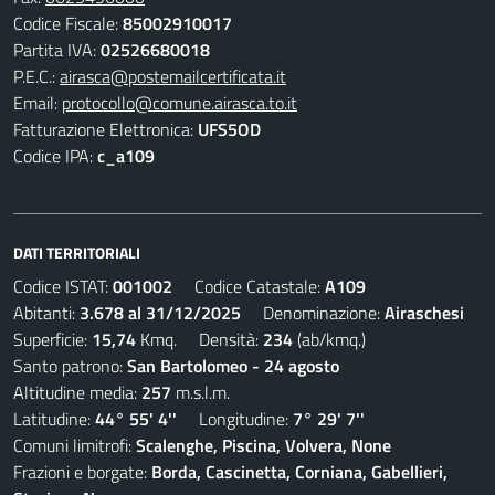
Codice Fiscale:
85002910017
Partita IVA:
02526680018
P.E.C.:
airasca@postemailcertificata.it
Email:
protocollo@comune.airasca.to.it
Fatturazione Elettronica:
UFS5OD
Codice IPA:
c_a109
DATI TERRITORIALI
Codice ISTAT:
001002
Codice Catastale:
A109
Abitanti:
3.678 al 31/12/2025
Denominazione:
Airaschesi
Superficie:
15,74
Kmq. Densità:
234
(ab/kmq.)
Santo patrono:
San Bartolomeo - 24 agosto
Altitudine media:
257
m.s.l.m.
Latitudine:
44° 55' 4''
Longitudine:
7° 29' 7''
Comuni limitrofi:
Scalenghe, Piscina, Volvera, None
Frazioni e borgate:
Borda, Cascinetta, Corniana, Gabellieri,