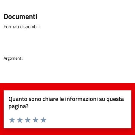
Documenti
Formati disponibili:
Argomenti:
Quanto sono chiare le informazioni su questa
pagina?
Valuta da 1 a 5 stelle la pagina
Valuta 1 stelle su 5
Valuta 2 stelle su 5
Valuta 3 stelle su 5
Valuta 4 stelle su 5
Valuta 5 stelle su 5