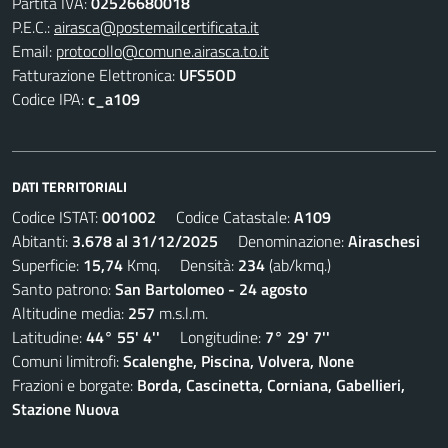
Partita IVA:
02526680018
P.E.C.:
airasca@postemailcertificata.it
Email:
protocollo@comune.airasca.to.it
Fatturazione Elettronica:
UFS5OD
Codice IPA:
c_a109
DATI TERRITORIALI
Codice ISTAT:
001002
Codice Catastale:
A109
Abitanti:
3.678 al 31/12/2025
Denominazione:
Airaschesi
Superficie:
15,74
Kmq. Densità:
234
(ab/kmq.)
Santo patrono:
San Bartolomeo - 24 agosto
Altitudine media:
257
m.s.l.m.
Latitudine:
44° 55' 4''
Longitudine:
7° 29' 7''
Comuni limitrofi:
Scalenghe, Piscina, Volvera, None
Frazioni e borgate:
Borda, Cascinetta, Corniana, Gabellieri,
Stazione Nuova