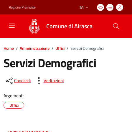
ITA
Regione Piemonte
Lingua attiva:
Comune di Airasca
Home
/
Amministrazione
/
Uffici
/
Servizi Demografici
Servizi Demografici
Condividi
Vedi azioni
Argomenti:
Uffici