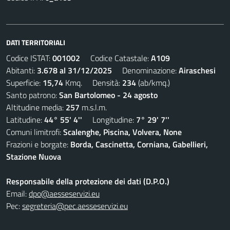
DATI TERRITORIALI
Codice ISTAT:
001002
Codice Catastale:
A109
Abitanti:
3.678 al 31/12/2025
Denominazione:
Airaschesi
Superficie:
15,74
Kmq. Densità:
234
(ab/kmq.)
Santo patrono:
San Bartolomeo - 24 agosto
Altitudine media:
257
m.s.l.m.
Latitudine:
44° 55' 4''
Longitudine:
7° 29' 7''
Comuni limitrofi:
Scalenghe, Piscina, Volvera, None
Frazioni e borgate:
Borda, Cascinetta, Corniana, Gabellieri,
Stazione Nuova
Responsabile della protezione dei dati (D.P.O.)
Email:
dpo@aesseservizi.eu
Pec:
segreteria@pec.aesseservizi.eu