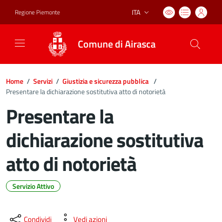
ITA
Regione Piemonte
Lingua attiva:
Comune di Airasca
Home
/
Servizi
/
Giustizia e sicurezza pubblica
/
Presentare la dichiarazione sostitutiva atto di notorietà
Presentare la
dichiarazione sostitutiva
atto di notorietà
Servizio Attivo
Dettagli del documento
Condividi
Vedi azioni