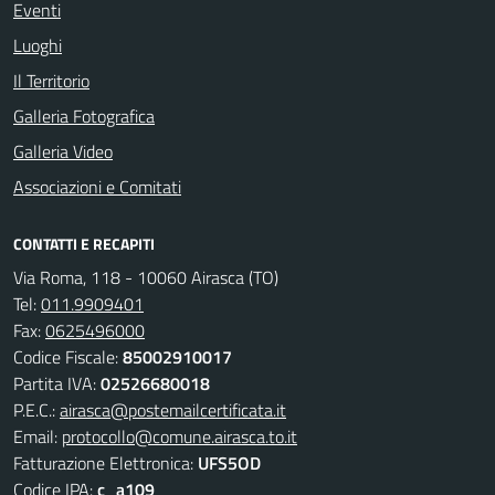
Eventi
Luoghi
Il Territorio
Galleria Fotografica
Galleria Video
Associazioni e Comitati
CONTATTI E RECAPITI
Via Roma, 118 - 10060 Airasca (TO)
Tel:
011.9909401
Fax:
0625496000
Codice Fiscale:
85002910017
Partita IVA:
02526680018
P.E.C.:
airasca@postemailcertificata.it
Email:
protocollo@comune.airasca.to.it
Fatturazione Elettronica:
UFS5OD
Codice IPA:
c_a109